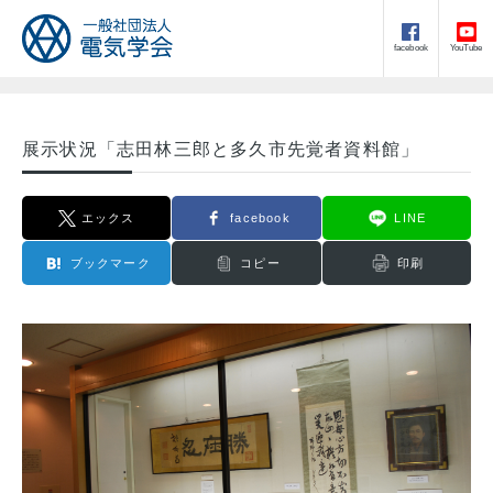
facebook
YouTube
展示状況「志田林三郎と多久市先覚者資料館」
エックス
facebook
LINE
ブックマーク
コピー
印刷