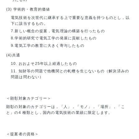
(3) 学術的・教育的価値
電気技術を次世代に継承する上で重要な意義を持つものとし，以
下に該当するもの。
7.新しい概念の提案，電気理論の構築を行ったもの
8.学術的研究で電気工学の発展に貢献したもの
9.電気工学の教育に大きく寄与したもの
(4)共通
10. おおよそ25年以上経過したもの
11. 知財等の問題で他機関との軋轢を生じないもの（解決済みの
問題は問わない）
＜顕彰対象カテゴリー＞
顕彰の対象のカテゴリーは，「人」，「モノ」，「場所」，「こ
と」の4 種類とし，国内の電気技術の業績に限定します。
＜提案者の資格＞