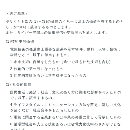
＜選定基準＞
少なくとも次の(1)～(3)の価値のうち一つ以上の価値を有するものと
し，かつ(4)に該当するものとします。
また，サイバー空間上の情報発信や交流等も対象とします。
(1)技術史的価値
電気技術の発展史上重要な成果を示す物件，史料，人物，技術，
場所などで，以下に該当するもの。
1.未来技術に貢献をしたもの（途中で埋もれた技術も含む)
2.独創的で第一号になったもの
3.世界的業績あるいは世界標準になったもの
(2) 社会的価値
国民生活，経済，社会，文化のあり方に顕著な影響を与えたもの
で，以下に該当するもの。
4.ライフスタイル，コミュニケーション方法を変え，新しい文化
を築くなど，社会変革をもたらしたもの
5.電気に関連する産業あるいは事業の発展に著しく貢献したもの
6.循環型社会を支える技術あるいは省電力化技術のさきがけとな
ったもの