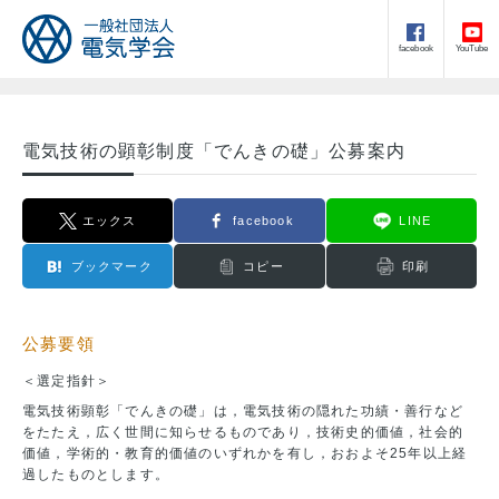
facebook
YouTube
電気技術の顕彰制度「でんきの礎」公募案内
エックス
facebook
LINE
ブックマーク
コピー
印刷
公募要領
＜選定指針＞
電気技術顕彰「でんきの礎」は，電気技術の隠れた功績・善行など
をたたえ，広く世間に知らせるものであり，技術史的価値，社会的
価値，学術的・教育的価値のいずれかを有し，おおよそ25年以上経
過したものとします。