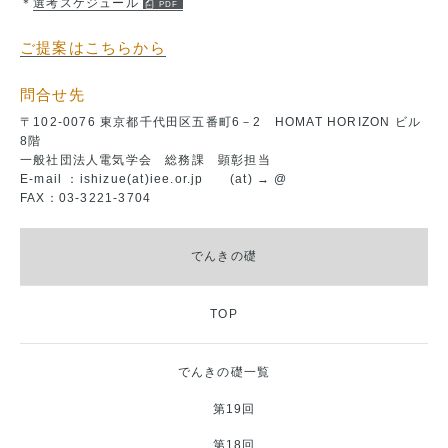
＊
選考スケジュール
ご提案はこちらから
問合せ先
〒102-0076 東京都千代田区五番町6－2 HOMAT HORIZON ビル
8階
一般社団法人電気学会 総務課 顕彰担当
E-mail ：ishizue(at)iee.or.jp (at) → @
FAX：03-3221-3704
でんきの礎
TOP
でんきの礎一覧
第19回
第18回