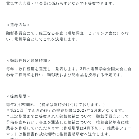
電気学会会員・非会員に係わらずどなたでも提案できます。
＜選考方法＞
顕彰委員会にて，厳正なる審査（現地調査・ヒアリング含む）を行
い，電気学会としてこれを決定します。
＜顕彰件数と顕彰時期＞
毎年，数件程度を選定し，発表します。3月の電気学会全国大会に合
わせて授与式を行い，顕彰状および記念品を授与する予定です。
＜提案期限＞
毎年2月末期限。（提案は随時受け付けております。）
＊第21回「でんきの礎」の提案期限は2027年2月末となります。
＊上記期限までに提案された顕彰候補について，顕彰委員会として
予備審査を行い，審査を通過した候補について，推薦書起草者に推
薦書を作成していただきます（作成期限は4月下旬）。推薦書フォー
マットは推薦書作成依頼時に推薦書起草者へ送付します。