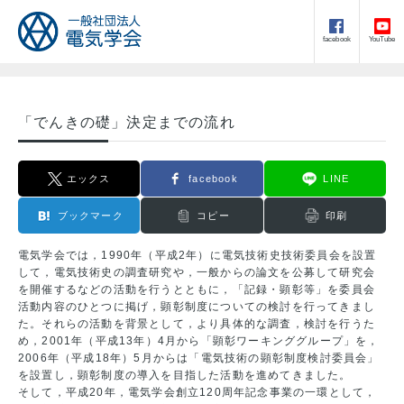
facebook
YouTube
「でんきの礎」決定までの流れ
エックス
facebook
LINE
ブックマーク
コピー
印刷
電気学会では，1990年（平成2年）に電気技術史技術委員会を設置
して，電気技術史の調査研究や，一般からの論文を公募して研究会
を開催するなどの活動を行うとともに，「記録・顕彰等」を委員会
活動内容のひとつに掲げ，顕彰制度についての検討を行ってきまし
た。それらの活動を背景として，より具体的な調査，検討を行うた
め，2001年（平成13年）4月から「顕彰ワーキンググループ」を，
2006年（平成18年）5月からは「電気技術の顕彰制度検討委員会」
を設置し，顕彰制度の導入を目指した活動を進めてきました。
そして，平成20年，電気学会創立120周年記念事業の一環として，