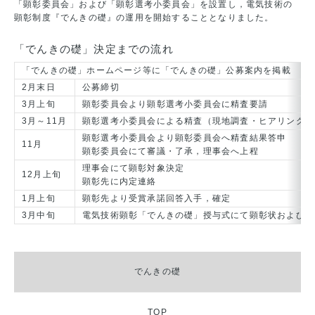
「顕彰委員会」および「顕彰選考小委員会」を設置し，電気技術の
顕彰制度『でんきの礎』の運用を開始することとなりました。
「でんきの礎」決定までの流れ
「でんきの礎」ホームページ等に「でんきの礎」公募案内を掲載
2月末日
公募締切
3月上旬
顕彰委員会より顕彰選考小委員会に精査要請
3月～11月
顕彰選考小委員会による精査（現地調査・ヒアリング含
顕彰選考小委員会より顕彰委員会へ精査結果答申
11月
顕彰委員会にて審議・了承，理事会へ上程
理事会にて顕彰対象決定
12月上旬
顕彰先に内定連絡
1月上旬
顕彰先より受賞承諾回答入手，確定
3月中旬
電気技術顕彰「でんきの礎」授与式にて顕彰状および記
でんきの礎
TOP