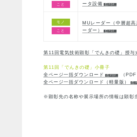
ータ設備
こと
モノ
MUレーダー（中層超高
ーダー）
こと
第11回電気技術顕彰「でんきの礎」授与
第11回「でんきの礎」小冊子
全ページ一括ダウンロード
（PDF 
全ページ一括ダウンロード（軽量版）
※顕彰先の名称や展示場所の情報は顕彰