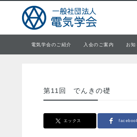
電気学会のご紹介
入会のご案内
お知
第11回 でんきの礎
エックス
faceboo