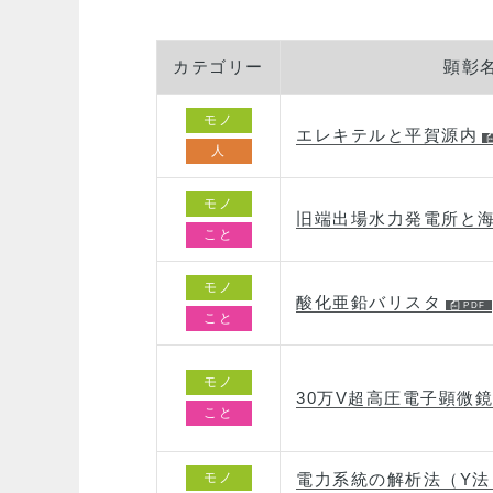
カテゴリー
顕彰
モノ
エレキテルと平賀源内
人
モノ
旧端出場水力発電所と
こと
モノ
酸化亜鉛バリスタ
こと
モノ
30万V超高圧電子顕微鏡
こと
モノ
電力系統の解析法（Y法