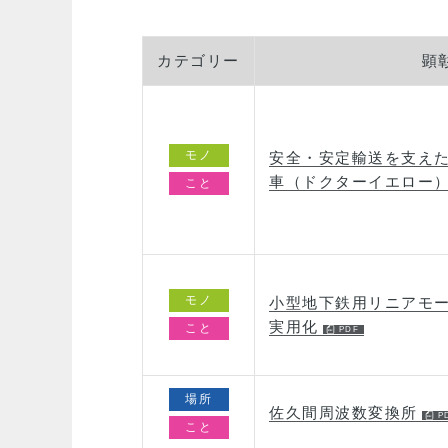
カテゴリー
顕
モノ
安全・安定輸送を支え
車（ドクターイエロー
こと
モノ
小型地下鉄用リニアモ
実用化
こと
場所
佐久間周波数変換所
こと