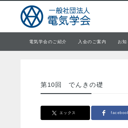
電気学会のご紹介
入会のご案内
お知
第10回 でんきの礎
エックス
faceboo