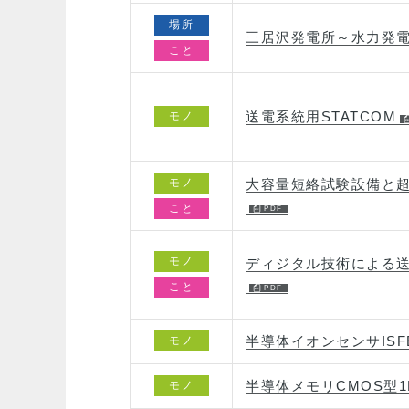
場所
三居沢発電所～水力発
こと
送電系統用STATCOM
モノ
モノ
大容量短絡試験設備と
こと
モノ
ディジタル技術による
こと
半導体イオンセンサISF
モノ
半導体メモリCMOS型1Mb
モノ