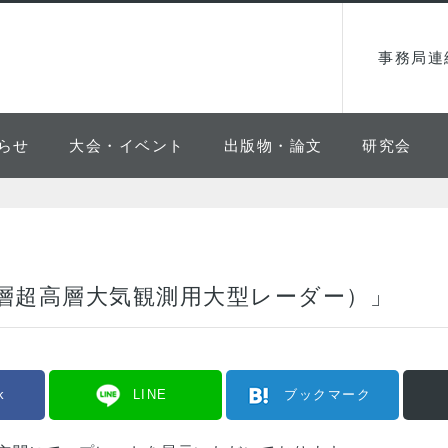
事務局連
らせ
大会・イベント
出版物・論文
研究会
層超高層大気観測用大型レーダー）」
k
LINE
ブックマーク