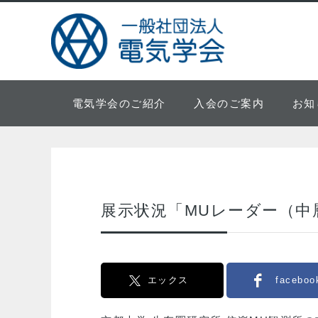
電気学会のご紹介
入会のご案内
お知
展示状況「MUレーダー（中
エックス
faceboo