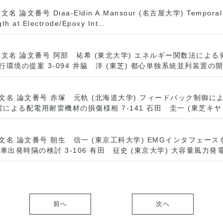
 Diaa-Eldin A.Mansour (名古屋大学) Temporal Change
th at Electrode/Epoxy Int…
論文名 論文番号 阿部 祐希 (東北大学) エネルギー関数法による
境の提案 3-094 井脇 洋 (東芝) 都心単独系統並列装置の開発 
論文名 論文番号 赤塚 元軌 (北海道大学) フィードバック制御
自然雷による配電用耐雷機材の損傷様相 7-141 石田 圭一 (東芝キ
名 論文番号 朝生 信一 (東京工科大学) EMGインタフェースを
出発時隔の検討 3-106 有田 征史 (東京大学) 大容量風力
前へ
次へ