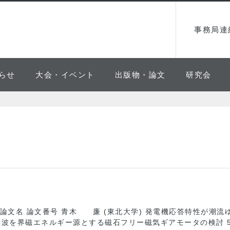
事務局連
らせ
大会・イベント
出版物・論文
研究会
論文名 論文番号 青木 廉 (東北大学) 発電機応答特性が潮流ゆら
を界磁エネルギー源とする磁石フリー磁気ギアモータの検討 5-038 A