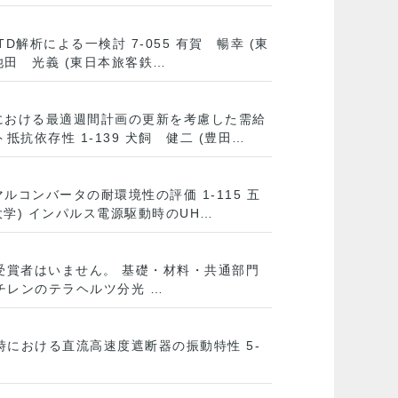
解析による一検討 7-055 有賀 暢幸 (東
 池田 光義 (東日本旅客鉄…
時における最適週間計画の更新を考慮した需給
抗依存性 1-139 犬飼 健二 (豊田…
ルコンバータの耐環境性の評価 1-115 五
大学) インパルス電源駆動時のUH…
ため受賞者はいません。 基礎・材料・共通部門
エチレンのテラヘルツ分光 …
動時における直流高速度遮断器の振動特性 5-