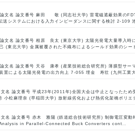
文名 論文番号 麻田 敬 (同志社大学) 雷電磁遮蔽効果のFDTD
電力伝送システムにおける入力インピーダンスに関する検討 2-109
論文名 論文番号 相原 良太 (東京大学) 太陽光発電大量導入
裕己 (東北大学) 金属被覆された不織布によるシールド効果のシート抵
文名 論文番号 天谷 康孝 (産業技術総合研究所) 薄膜型サーマ
装置による太陽光発電の出力向上 7-055 埋金 寿壮 (九州工業
論文名 論文番号 平成23年(2011年)全国大会は中止となった
番号 小松麻理奈 (早稲田大学) 放射線劣化および熱劣化架橋ポリ
論文名 論文番号 赤木 雅陽 (鉄道総合技術研究所) 制御電圧変
sis in Parallel-Connected Buck Converters cont…