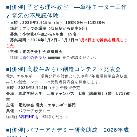
■[併催] 子ども理科教室 ―単極モーター工作
と電気の不思議体験―
・日時：2026年3月15日（日） 10時00分～11時30分
・場所：ブラウ会議室（仙台駅から徒歩5分）
・募集：小学校4年生から6年生 15名
・募集期間：2026年2月2日～
3月3日
⇒
3月6日まで募集を延長しま
した。
・主催：電気学会社会連携員会
詳細は
添付のチラシ
をご確認ください。
■[併催] 高校生みらい創造コンテスト発表会
電気･エネルギー・環境分野を対象とした令和7年度電気学会高校生
みらい創造コンテストの受賞者発表会を開催します。
日時：2026年3月14日（土）午後※予定
会場：東北学院大学 五橋キャンパス L棟（講義棟）7階 L717教
室
主催：電気学会 電力・エネルギー部門
共催：パワーアカデミー
詳細は
B部門HP
をご確認ください。
■[併催] パワーアカデミー研究助成 2026年成