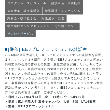
プログラム・スケジュール
講演申込・原稿提出
大会参加・論文集購入
特別講演・シンポジウム
懇親会・技術見学会
附設展示・広告
学生向けキャリアセッション
その他イベント
その他・サービス
■[併催]IEEJプロフェッショナル談話室
2026年の全国大会でも，IEEJプロフェッショナルの談話室を設置し
ます。こちらでは各部門，各支部のIEEJプロフェッショナル同志の
情報交換や会員の皆様との懇談・意見交換を実施したいと考えてお
ります。是非，会員の皆様もお気軽にお立ち寄りいただき，制度に
関すること，申請にあたっての質問，今後の活動に関すること等，
IEEJプロフェッショナルの方々と懇談してみてはいかがでしょう
か。事務局では皆様からの声を今後のIEEJプロフェッショナル制度
普及に活かしたいと考えております。IEEJプロフェッショナルの
方々や会員の皆様，是非，ご参加ください。
・日時：2026年3月13日（金） 11時30分～13時30分
・場所：東北学院大学 五橋キャンパス L棟 7階 L716教室
・主催：IEEJプロフェッショナル