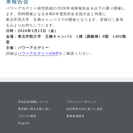
果報告会
パワーアカデミー研究助成の2026年成果報告会を以下の通り開催し
ます。同時開催となる令和8年電気学会全国大会と同様に
東北学院大学 五橋キャンパスでの開催となります。皆様のご参加
を心よりお待ちしています。
日時：2026年3月13日（金）
会場：東北学院大学 五橋キャンパス L棟（講義棟）4階 L402教
室
主催：パワーアカデミー
詳細は
パワーアカデミーのHP
をご確認ください。
学会広告掲載について
プライバシーポリシー
著作権に関する取り扱い
特定商取引法に基づく表記
ブラウザ環境
事務局連絡先
English