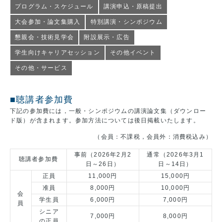
プログラム・スケジュール
講演申込・原稿提出
大会参加・論文集購入
特別講演・シンポジウム
懇親会・技術見学会
附設展示・広告
学生向けキャリアセッション
その他イベント
その他・サービス
■聴講者参加費
下記の参加費には，一般・シンポジウムの講演論文集（ダウンロー
ド版）が含まれます。参加方法については後日掲載いたします。
（会員：不課税，会員外：消費税込み）
事前（2026年2月2
通常（2026年3月1
聴講者参加費
日～26日）
日～14日）
正員
11,000円
15,000円
准員
8,000円
10,000円
会
学生員
6,000円
7,000円
員
シニア
7,000円
8,000円
の正員