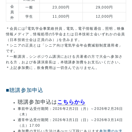
会
一般
23,000円
29,000円
員
学生
11,000円
12,000円
外
＊会員には｢電気学会事業維持員，電気，電子情報通信，照明，映像
情報メディア，情報処理の5学会または日本技術士会いずれかの会員
（日本技術士会は正員のみ）｣を含みます。
＊シニアの正員とは「シニア向け電気学会年会費減額制度適用者」
です。
＊一般講演，シンポジウム講演における共著者の方で大会へ参加さ
れる方，および各講演座長は，本聴講参加費をお支払いください。
＊上記参加費に，飲食費用は一切含んでおりません。
■聴講参加申込
聴講参加申込は
こちらから
事前申込受付期間：2026年2月2日（月）～2026年2月26日
（木）
通常申込受付期間：2026年3月1日（日）～2026年3月14日
（土）17:00
参加費の支払い方法は本ぺージ下段にあります
参加費のお支