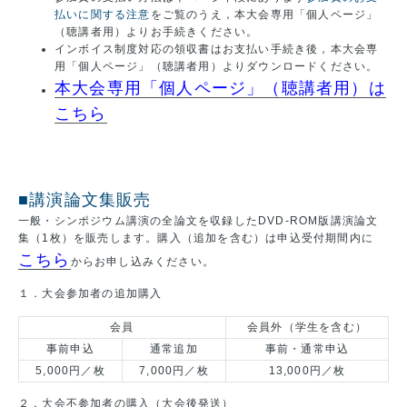
払いに関する注意
をご覧のうえ，本大会専用「個人ページ」
（聴講者用）よりお手続きください。
インボイス制度対応の領収書はお支払い手続き後，本大会専
用「個人ページ」（聴講者用）よりダウンロードください。
本大会専用「個人ページ」（聴講者用）は
こちら
■講演論文集販売
一般・シンポジウム講演の全論文を収録したDVD-ROM版講演論文
集（1枚）を販売します。購入（追加を含む）は申込受付期間内に
こちら
からお申し込みください。
１．大会参加者の追加購入
会員
会員外（学生を含む）
事前申込
通常追加
事前・通常申込
5,000円／枚
7,000円／枚
13,000円／枚
２．大会不参加者の購入（大会後発送）