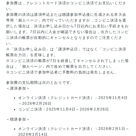
参加費は，クレジットカード決済かコンビニ決済でお支払いくださ
い。
参加費の決済は講演申込または聴講参加申込後に生成される本大会
専用「個人ページ」内で行っていただきますが，コンビニ決済を選
択した場合は，決済お申し込み日から7日以内にお支払い手続きをお
願いします。7日以内に入金が確認できない場合は，出力したコンビ
ニ決済の帳票が自動的にキャンセルとなりますのでご注意くださ
い。
※「決済お申し込み日」は「講演申込日」ではなく「コンビニ決済
帳票出力日」を意味します。
※コンビニ決済の帳票が7日を経過してキャンセルされてしまった場
合は，「個人ページ」内で改めて帳票を出力してください。
※コンビニ決済で参加申込者に手数料の負担は発生しません。
参加費の支払期間は次のとおりです。
＜講演参加＞
オンライン決済（クレジットカード決済）：2025年11月4日
～2026年2月26日
コンビニ決済：2025年11月4日～2026年2月26日
＜聴講参加＞
オンライン決済（クレジットカード決済）：2026年2月1日～
2026年3月14日