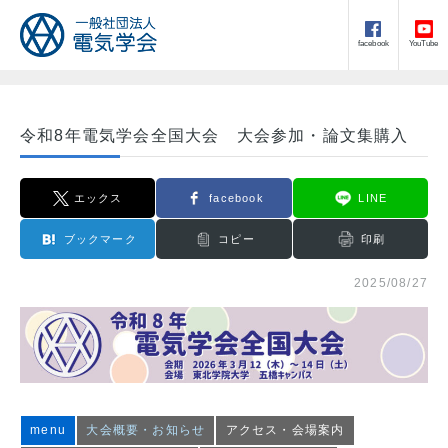
facebook
YouTube
令和8年電気学会全国大会 大会参加・論文集購入
エックス
facebook
LINE
ブックマーク
コピー
印刷
2025/08/27
menu
大会概要・お知らせ
アクセス・会場案内