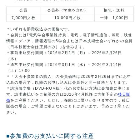
会員
会員外（学生を含む）
梱包・送料
7,000円／枚
13,000円／枚
一律 1,000円
＊いずれも消費税込みの価格です。
＊会員には｢電気学会事業維持員，電気，電子情報通信，照明，映像
情報メディア，情報処理の5学会または日本技術士会いずれかの会員
（日本技術士会は正員のみ）｣を含みます。
＊事前申込受付期間：2026年2月2日（月）～2026年2月26日
（木）
＊通常申込受付期間：2026年3月1日（水）～2026年3月14日
（土）17:00
＊「大会不参加者の購入」の会員価格は2026年2月26日までにお申
込みの場合で，以降のお申し込みは会員外と同一価格となります。
＊講演論文集（DVD-ROM版）代のお支払い方法は参加費に準じま
す。請求書払いをご希望の方は2026年4月以降に実施予定の
後日販
売
をご利用ください。ただし，在庫には限りがありますので，後日
販売の場合，ご希望に添えないこともございます。予めご了承くだ
さい。
■参加費のお支払いに関する注意