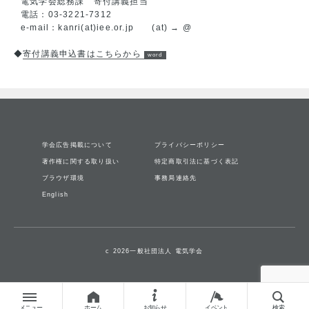
電気学会総務課 寄付講義担当
電話：03-3221-7312
e-mail：kanri(at)iee.or.jp (at) → @
◆
寄付講義申込書はこちらから
学会広告掲載について
プライバシーポリシー
著作権に関する取り扱い
特定商取引法に基づく表記
ブラウザ環境
事務局連絡先
English
c 2026一般社団法人 電気学会
メニュー
ホーム
お知らせ
イベント
検索