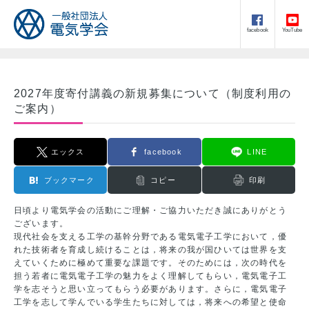
facebook
YouTube
2027年度寄付講義の新規募集について（制度利用の
ご案内）
エックス
facebook
LINE
ブックマーク
コピー
印刷
日頃より電気学会の活動にご理解・ご協力いただき誠にありがとう
ございます。
現代社会を支える工学の基幹分野である電気電子工学において，優
れた技術者を育成し続けることは，将来の我が国ひいては世界を支
えていくために極めて重要な課題です。そのためには，次の時代を
担う若者に電気電子工学の魅力をよく理解してもらい，電気電子工
学を志そうと思い立ってもらう必要があります。さらに，電気電子
工学を志して学んでいる学生たちに対しては，将来への希望と使命