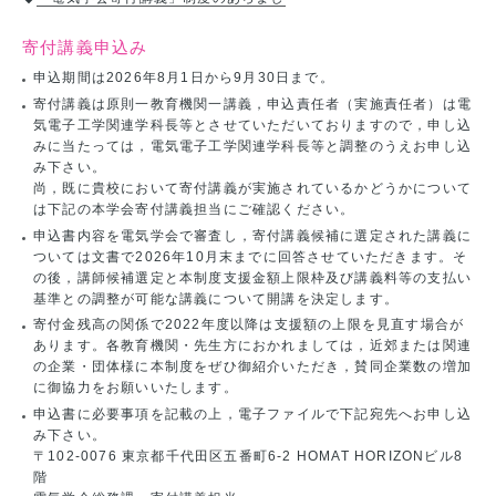
寄付講義申込み
申込期間は2026年8月1日から9月30日まで。
寄付講義は原則一教育機関一講義，申込責任者（実施責任者）は電
気電子工学関連学科長等とさせていただいておりますので，申し込
みに当たっては，電気電子工学関連学科長等と調整のうえお申し込
み下さい。
尚，既に貴校において寄付講義が実施されているかどうかについて
は下記の本学会寄付講義担当にご確認ください。
申込書内容を電気学会で審査し，寄付講義候補に選定された講義に
ついては文書で2026年10月末までに回答させていただきます。そ
の後，講師候補選定と本制度支援金額上限枠及び講義料等の支払い
基準との調整が可能な講義について開講を決定します。
寄付金残高の関係で2022年度以降は支援額の上限を見直す場合が
あります。各教育機関・先生方におかれましては，近郊または関連
の企業・団体様に本制度をぜひ御紹介いただき，賛同企業数の増加
に御協力をお願いいたします。
申込書に必要事項を記載の上，電子ファイルで下記宛先へお申し込
み下さい。
〒102-0076 東京都千代田区五番町6-2 HOMAT HORIZONビル8
階