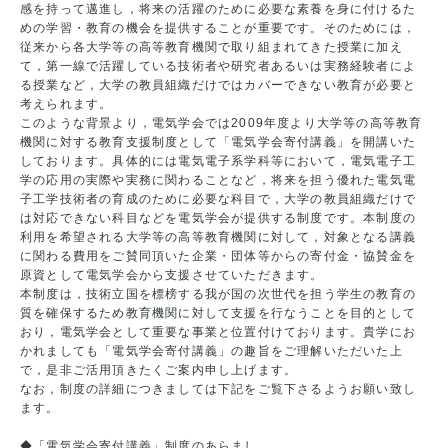
感を持って邁進し，将来の活躍のために必要な素養を身に付けるた
めの学習・教育の機会を提供することが重要です。そのためには，
従来から各大学等の高等教育機関で取り組まれてきた授業に加え
て，第一線で活躍している技術者や研究者あるいは実務経験者によ
る授業など，大学の教員組織だけではカバーできない教育が必要と
考えられます。
このような背景より，電気学会では2009年度より大学等の高等教育
機関に対する教育支援制度として「電気学会寄付講義」を開講いた
しております。具体的には電気電子系学科等において，電気電子工
学の応用の実際や実務に関わることなど，将来を担う優れた電気電
子工学技術者の育成のために必要な科目で，大学の教員組織だけで
は対応できない科目などを電気学会が提供する制度です。本制度の
利用を希望される大学等の高等教育機関に対して，対象となる講義
に関わる費用をご賛同頂いた企業・団体等からの寄付金・協賛金を
原資として電気学会から支援させていただきます。
本制度は，技術立国を標榜する我が国の次世代を担う学生の教育の
質を確保するため教育機関に対して支援を行なうことを目的として
おり，電気学会として重要な事業と位置付けております。貴学にお
かれましても「電気学会寄付講義」の趣旨をご理解いただいた上
で，是非ご活用頂きたくご案内申し上げます。
なお，制度の詳細につきましては下記をご覧下さるようお願い致し
ます。
◆
「電気学会寄付講義」制度のあらまし