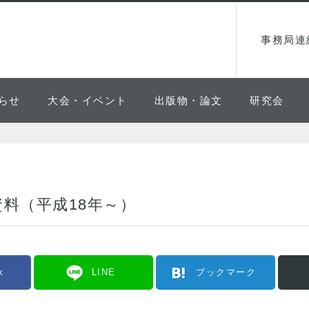
事務局連
らせ
大会・イベント
出版物・論文
研究会
料（平成18年～）
k
LINE
ブックマーク