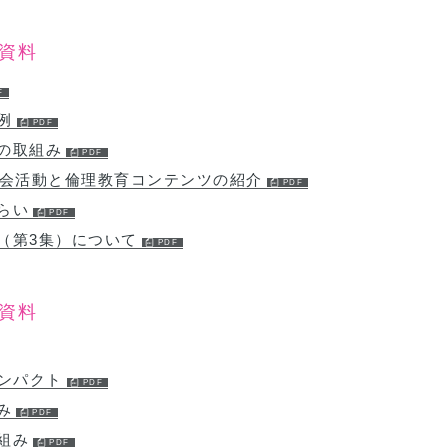
資料
例
への取組み
委員会活動と倫理教育コンテンツの紹介
らい
（第3集）について
資料
インパクト
み
取組み