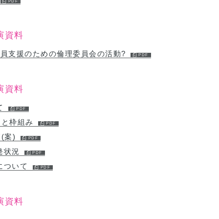
演資料
会員支援のための倫理委員会の活動?
演資料
て
的と枠組み
(案)
発状況
について
演資料