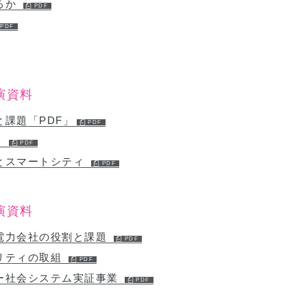
るか
演資料
課題「PDF」
」
とスマートシティ
演資料
電力会社の役割と課題
リティの取組
ー社会システム実証事業