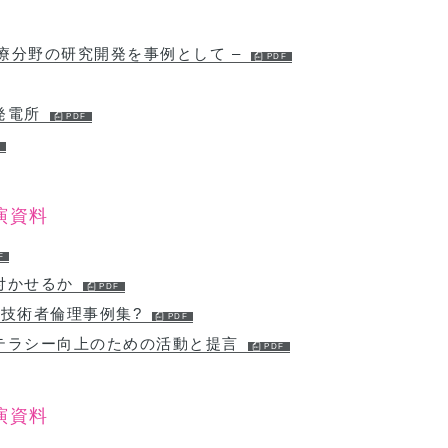
医療分野の研究開発を事例として –
発電所
演資料
付かせるか
の技術者倫理事例集?
テラシー向上のための活動と提言
演資料